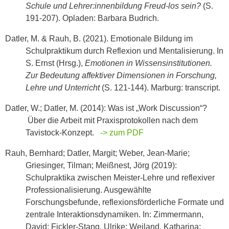
Schule und Lehrer:innenbildung Freud-los sein?
(S.
191-207). Opladen: Barbara Budrich.
Datler, M. & Rauh, B. (2021). Emotionale Bildung im
Schulpraktikum durch Reflexion und Mentalisierung. In
S. Ernst (Hrsg.),
Emotionen in Wissensinstitutionen.
Zur Bedeutung affektiver Dimensionen in Forschung,
Lehre und Unterricht
(S. 121-144). Marburg: transcript.
Datler, W.; Datler, M. (2014): Was ist „Work Discussion“?
Über die Arbeit mit Praxis­protokollen nach dem
Tavistock-Konzept.
-> zum PDF
Rauh, Bernhard; Datler, Margit; Weber, Jean-Marie;
Griesinger, Tilman; Meißnest, Jörg (2019):
Schulpraktika zwischen Meister-Lehre und reflexiver
Professionalisierung. Ausgewählte
Forschungsbefunde, reflexionsförderliche Formate und
zentrale Interaktionsdynamiken. In: Zimmermann,
David; Fickler-Stang, Ulrike; Weiland, Katharina;